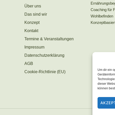
Ernährungsbeg
Über uns
Coaching für 
Das sind wir
Wohlbefinden
Konzeptbasie
Konzept
Kontakt
Termine & Veranstaltungen
Impressum
Datenschutzerklärung
AGB
Um dir ein o
Cookie-Richtlinie (EU)
Geräteinfor
Technologien
dieser Websi
können best
AKZEP