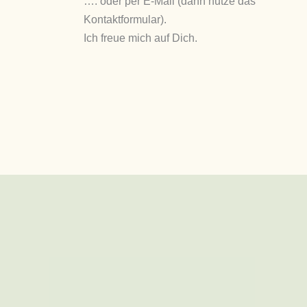
…. oder per E-Mail (dann nutze das
Kontaktformular).
Ich freue mich auf Dich.