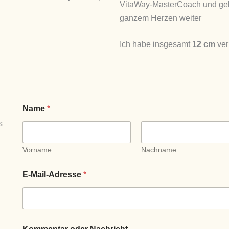
VitaWay-MasterCoach und gebe
ganzem Herzen weiter
Ich habe insgesamt
12 cm
ver
Name
*
s
Vorname
Nachname
n
N
E-Mail-Adresse
*
a
c
h
r
i
c