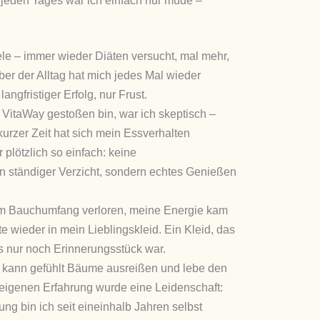
jeden Tages war ich einfach nur müde –
ele – immer wieder Diäten versucht, mal mehr,
er der Alltag hat mich jedes Mal wieder
langfristiger Erfolg, nur Frust.
uf VitaWay gestoßen bin, war ich skeptisch –
urzer Zeit hat sich mein Essverhalten
plötzlich so einfach: keine
n ständiger Verzicht, sondern echtes Genießen
cm Bauchumfang verloren, meine Energie kam
e wieder in mein Lieblingskleid. Ein Kleid, das
s nur noch Erinnerungsstück war.
 kann gefühlt Bäume ausreißen und lebe den
 eigenen Erfahrung wurde eine Leidenschaft:
ng bin ich seit eineinhalb Jahren selbst