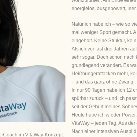
wohlzufühlen. Am Ende eines 
energielos, ausgepowert, leer.
Natürlich habe ich – wie so vi
mal weniger Sport gemacht. Ab
eingeholt. Keine Struktur, kein 
Als ich vor fast drei Jahren a
sehr sogar. Doch schon nach k
grundlegend verändert. Es war 
Heißhungerattacken mehr, kei
– und das ganz ohne Zwang.
In nur 90 Tagen habe ich 12 
spürbar zurück – und ich passt
seit der Geburt meines Sohne
Heute habe ich wieder Power,
VitaWay – jeden Tag. Aus der
Nach einer intensiven Ausbildu
erCoach im VitaWay-Konzept.