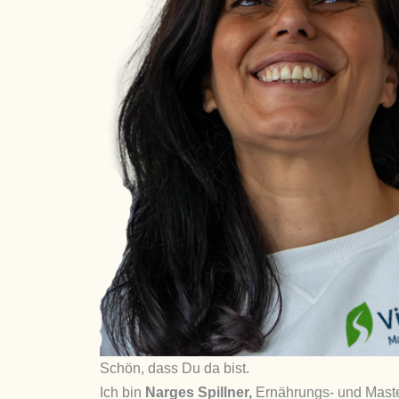
Schön, dass Du da bist.
Ich bin
Narges Spillner,
Ernährungs- und Mast