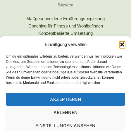
Service
Maßgeschneiderte Ernährungsbegleitung
Coaching für Fitness und Wohlbefinden
Konzeptbasierte Umsetzung
Einwilligung verwalten
Anschrift
Um dir ein optimales Erlebnis zu bieten, verwenden wir Technologien wie
Gutjahrstraße 12
Cookies, um Geräteinformationen zu speichern und/oder darauf
D-44287 Dortmund
zuzugreifen. Wenn du diesen Technologien zustimmst, können wir Daten
wie das Surfverhalten oder eindeutige IDs auf dieser Website verarbeiten.
Wenn du deine Einwillligung nicht erteilst oder zurückziehst, können
Mail:
:
bestimmte Merkmale und Funktionen beeinträchtigt werden.
kontakt@vita-way,de
AKZEPTIEREN
ABLEHNEN
EINSTELLUNGEN ANSEHEN
Copyright © 2025 Soma Society GmbH / VitaWay